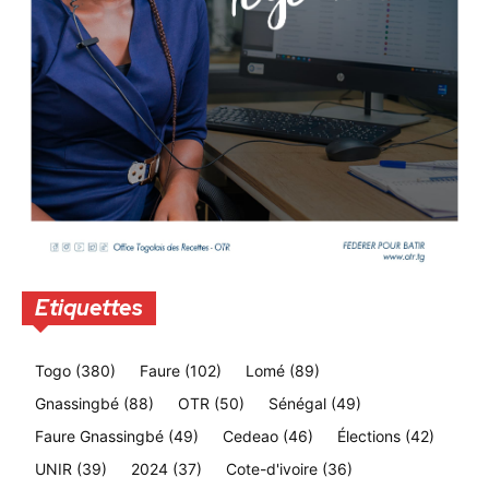
Etiquettes
Togo
(380)
Faure
(102)
Lomé
(89)
Gnassingbé
(88)
OTR
(50)
Sénégal
(49)
Faure Gnassingbé
(49)
Cedeao
(46)
Élections
(42)
UNIR
(39)
2024
(37)
Cote-d'ivoire
(36)