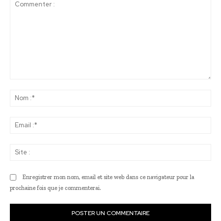
Commenter
:
No
:*
Ema
:*
Sit
:
Enregistrer mon nom, email et site web dans ce navigateur pour la
prochaine fois que je commenterai.