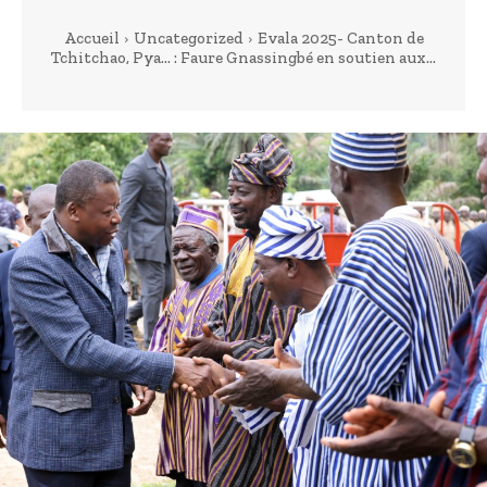
Accueil
Uncategorized
Evala 2025- Canton de
Tchitchao, Pya… : Faure Gnassingbé en soutien aux...