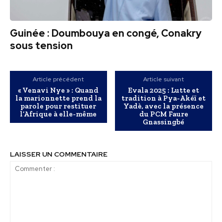
Guinée : Doumbouya en congé, Conakry
sous tension
Article précédent
Article suivant
« Venavi Nye » : Quand
Evala 2025 : Lutte et
la marionnette prend la
tradition à Pya-Akéï et
parole pour restituer
Yadè, avec la présence
l’Afrique à elle-même
du PCM Faure
Gnassingbé
LAISSER UN COMMENTAIRE