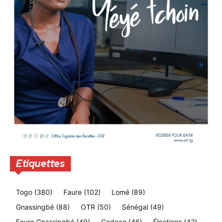
Etiquettes
Togo
(380)
Faure
(102)
Lomé
(89)
Gnassingbé
(88)
OTR
(50)
Sénégal
(49)
Faure Gnassingbé
(49)
Cedeao
(46)
Élections
(42)