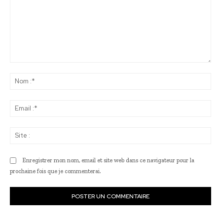
Commenter
:
No
:*
Ema
:*
Sit
:
Enregistrer mon nom, email et site web dans ce navigateur pour la
prochaine fois que je commenterai.