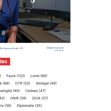
tes
)
Faure
(102)
Lomé
(89)
é
(88)
OTR
(50)
Sénégal
(49)
ssingbé
(49)
Cedeao
(47)
42)
UNIR
(39)
2024
(37)
ire
(36)
Diplomatie
(35)