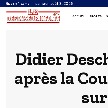
C
samedi, août 8, 2026
26.5
Lomé
ACCUEIL
SPORTS
S
Didier Desc
après la Co
sur