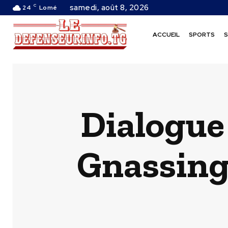
C
samedi, août 8, 2026
24
Lomé
ACCUEIL
SPORTS
S
Dialogue
Gnassingb