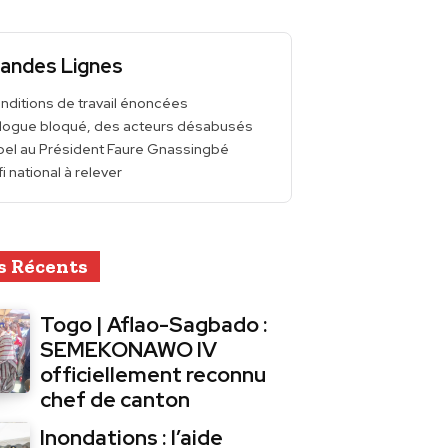
andes Lignes
nditions de travail énoncées
alogue bloqué, des acteurs désabusés
pel au Président Faure Gnassingbé
i national à relever
s Récents
Togo | Aflao-Sagbado :
SEMEKONAWO IV
officiellement reconnu
chef de canton
Inondations : l’aide