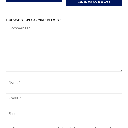
finales connues
LAISSER UN COMMENTAIRE
Commenter
:
No
:*
Ema
:*
Sit
: