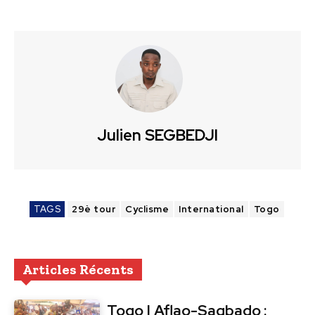
Julien SEGBEDJI
TAGS
29è tour
Cyclisme
International
Togo
Articles Récents
Togo | Aflao-Sagbado :