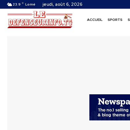
C
jeudi, août 6, 2026
23.9
Lomé
ACCUEIL
SPORTS
S