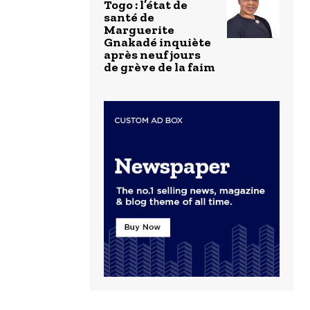
Togo : l’état de
santé de
Marguerite
Gnakadé inquiète
après neuf jours
de grève de la faim