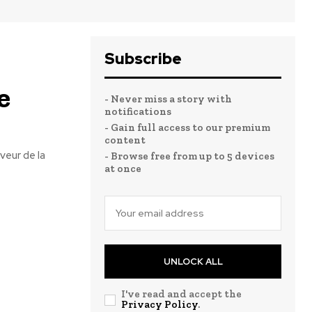
Subscribe
e
- Never miss a story with
notifications
- Gain full access to our premium
content
veur de la
- Browse free from up to 5 devices
at once
UNLOCK ALL
I've read and accept the
Privacy Policy
.