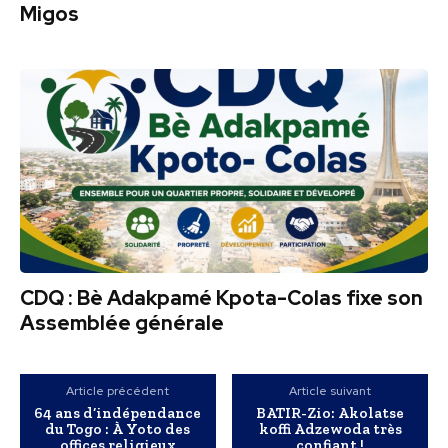
Migos
CDQ : Bè Adakpamé Kpota-Colas fixe son
Assemblée générale
Article précédent
Article suivant
64 ans d’indépendance
BATIR-Zio: Akolatse
du Togo : À Yoto des
koffi Adzewoda très
offices religieux
confiant !