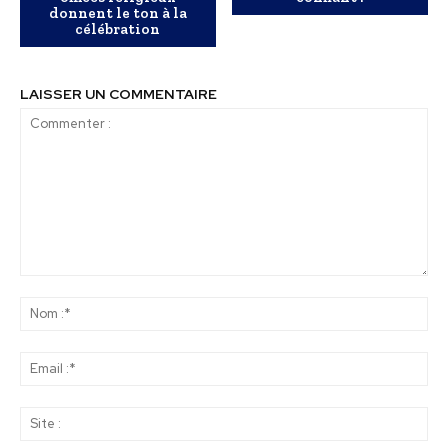
donnent le ton à la
célébration
LAISSER UN COMMENTAIRE
Commenter
:
No
:*
Ema
:*
Sit
: