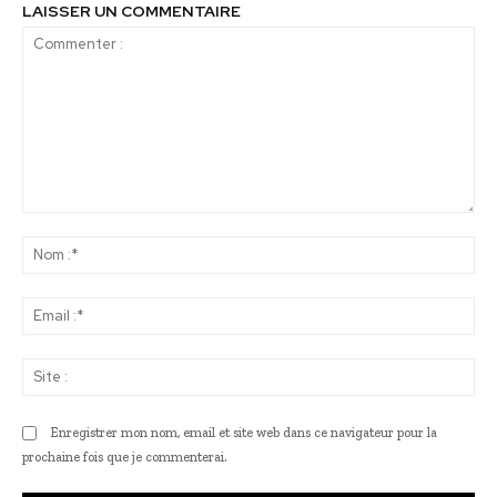
LAISSER UN COMMENTAIRE
Commenter
:
No
:*
Ema
:*
Sit
:
Enregistrer mon nom, email et site web dans ce navigateur pour la
prochaine fois que je commenterai.