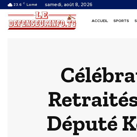
C
samedi, août 8, 2026
23.6
Lomé
ACCUEIL
SPORTS
S
Célébra
Retraités
Député K