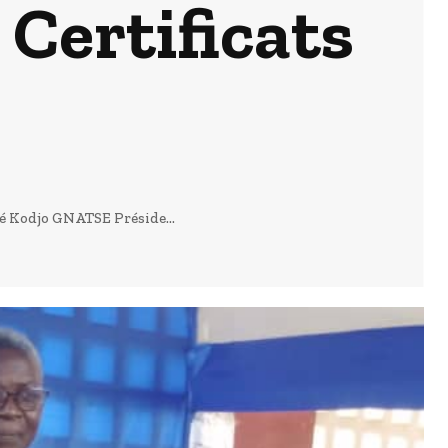
Certificats
é Kodjo GNATSE Préside...