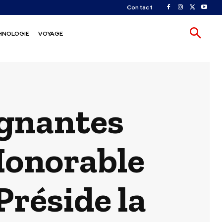
Contact
HNOLOGIE
VOYAGE
ignantes
’Honorable
réside la