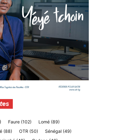
tes
)
Faure
(102)
Lomé
(89)
é
(88)
OTR
(50)
Sénégal
(49)