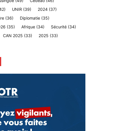
ssingbé
(49)
Cedeao
(46)
42)
UNIR
(39)
2024
(37)
ire
(36)
Diplomatie
(35)
026
(35)
Afrique
(34)
Sécurité
(34)
CAN 2025
(33)
2025
(33)