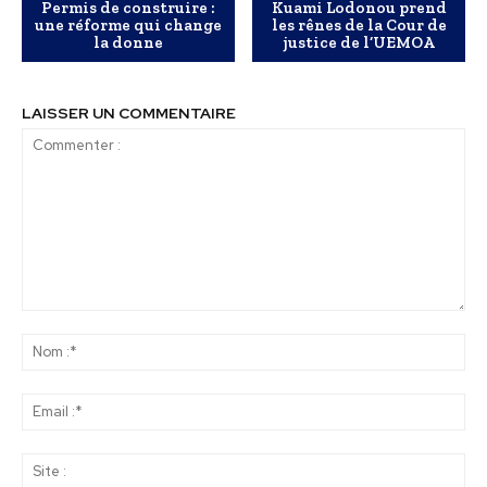
Permis de construire :
Kuami Lodonou prend
une réforme qui change
les rênes de la Cour de
la donne
justice de l’UEMOA
LAISSER UN COMMENTAIRE
Commenter
:
No
:*
Ema
:*
Sit
: