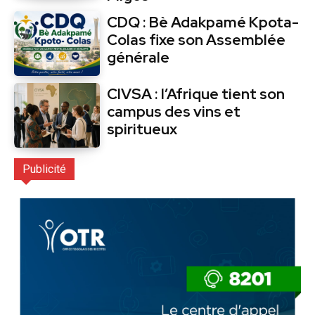
CDQ : Bè Adakpamé Kpota-
Colas fixe son Assemblée
générale
CIVSA : l’Afrique tient son
campus des vins et
spiritueux
Publicité