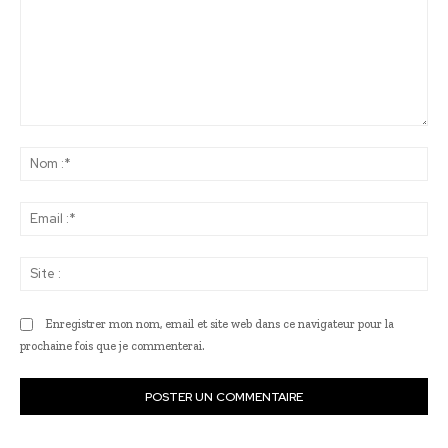
Commenter
:
No
:*
Ema
:*
Sit
:
Enregistrer mon nom, email et site web dans ce navigateur pour la
prochaine fois que je commenterai.