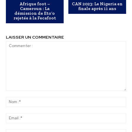
Afrique foot –
CAN 2023: Le Nigeria en
Cameroun : La
finale après 11 ans
démission de Eto’o
rejetée à la Fecafoot
LAISSER UN COMMENTAIRE
Commenter
:
No
:*
Ema
:*