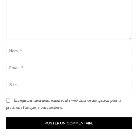
Commenter
:
No
:*
Ema
:*
Sit
:
Enregistrer mon nom, email et site web dans ce navigateur pour la
prochaine fois que je commenterai.