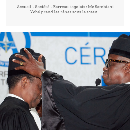
Accueil
Société
Barreau togolais : Me Sambiani
Yobé prend les rênes sous le sceau...