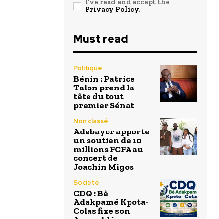
I've read and accept the
Privacy Policy
.
Must read
Politique
Bénin : Patrice
Talon prend la
tête du tout
premier Sénat
Non classé
Adebayor apporte
un soutien de 10
millions FCFA au
concert de
Joachin Migos
Société
CDQ : Bè
Adakpamé Kpota-
Colas fixe son