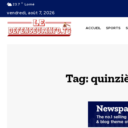
C
23.7
Lomé
vendredi, août 7, 2026
ACCUEIL
SPORTS
S
Tag:
quinzi