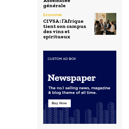
Assemblée
générale
Economie
CIVSA : l’Afrique
tient son campus
des vins et
spiritueux