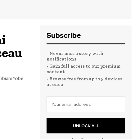
Subscribe
i
ceau
- Never miss a story with
notifications
- Gain full access to our premium
content
mbiani Yobé,
- Browse free from up to 5 devices
at once
UNLOCK ALL