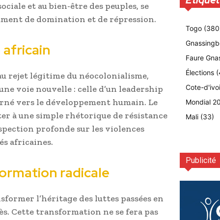
Etiquet
ociale et au bien-être des peuples, se
ment de domination et de répression.
Togo
(380
Gnassingb
africain
Faure Gna
Élections
(
u rejet légitime du néocolonialisme,
Cote-d'ivo
ne voie nouvelle : celle d’un leadership
ourné vers le développement humain. Le
Mondial 2
ter à une simple rhétorique de résistance
Mali
(33)
ospection profonde sur les violences
s africaines.
Publicité
ormation radicale
ransformer l’héritage des luttes passées en
ès. Cette transformation ne se fera pas