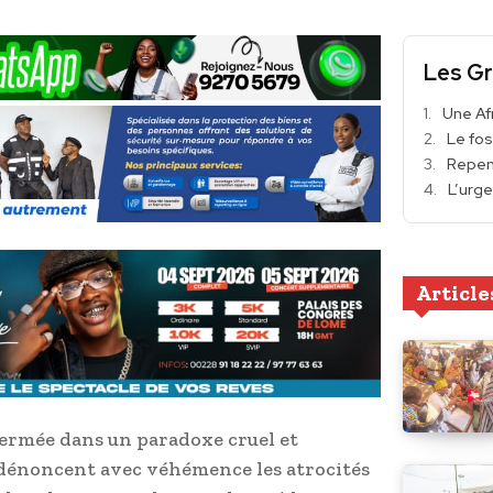
Les Gr
Une Afr
Le fos
Repens
L’urge
Article
nfermée dans un paradoxe cruel et
s dénoncent avec véhémence les atrocités