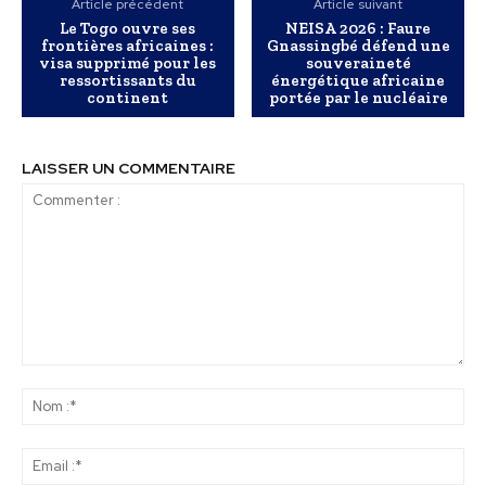
Article précédent
Article suivant
Le Togo ouvre ses
NEISA 2026 : Faure
frontières africaines :
Gnassingbé défend une
visa supprimé pour les
souveraineté
ressortissants du
énergétique africaine
continent
portée par le nucléaire
LAISSER UN COMMENTAIRE
Commenter
:
No
:*
Ema
:*