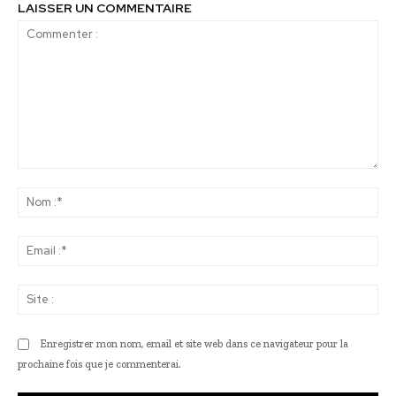
LAISSER UN COMMENTAIRE
Commenter
:
No
:*
Ema
:*
Sit
:
Enregistrer mon nom, email et site web dans ce navigateur pour la
prochaine fois que je commenterai.