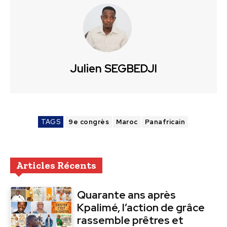
Julien SEGBEDJI
TAGS
9e congrès
Maroc
Panafricain
Articles Récents
Quarante ans après
Kpalimé, l’action de grâce
rassemble prêtres et