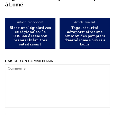
à Lomé
Article précédent
Article suivant
Élections législatives
Togo- sécurité
et régionales : la
aéroportuaire : une
FOSELR dresse son
réunion des pompiers
premier bilan très
d’aérodrome s’ouvre à
satisfaisant
Lomé
LAISSER UN COMMENTAIRE
Commenter