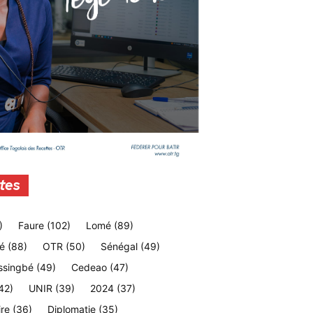
tes
)
Faure
(102)
Lomé
(89)
é
(88)
OTR
(50)
Sénégal
(49)
ssingbé
(49)
Cedeao
(47)
42)
UNIR
(39)
2024
(37)
ire
(36)
Diplomatie
(35)