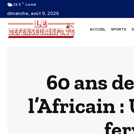
C
25.5
Lomé
dimanche, août 9, 2026
ACCUEIL
SPORTS
S
60 ans de
l’Africain 
fer