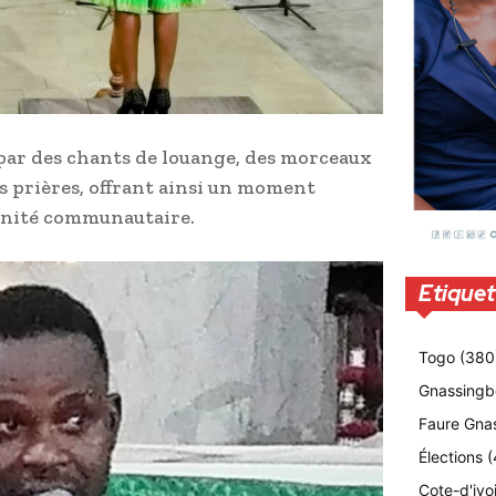
 par des chants de louange, des morceaux
es prières, offrant ainsi un moment
’unité communautaire.
Etiquet
Togo
(380
Gnassingb
Faure Gna
Élections
(
Cote-d'ivo