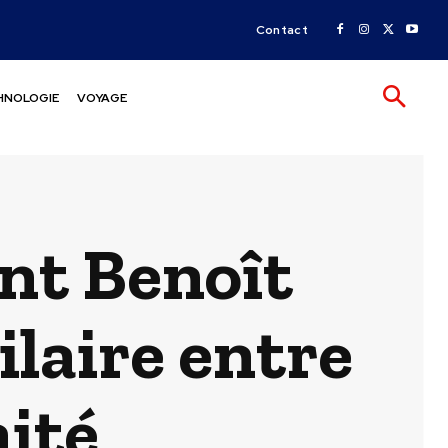
Contact
HNOLOGIE
VOYAGE
int Benoît
ilaire entre
nité