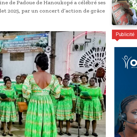
toine de Padoue de Hanoukopé a célébré ses
llet 2025, par un concert d’action de grâce
Publicité