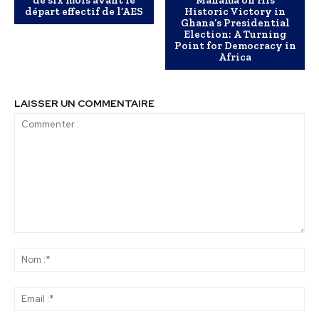
de six mois avant le
Mahama on His
départ effectif de l’AES
Historic Victory in
Ghana’s Presidential
Election: A Turning
Point for Democracy in
Africa
LAISSER UN COMMENTAIRE
Commenter
:
No
:*
Ema
:*