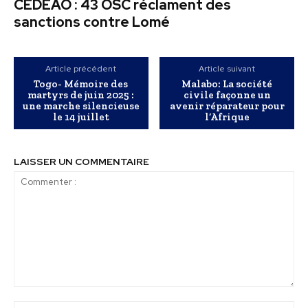
CEDEAO : 43 OSC réclament des
sanctions contre Lomé
Article précédent
Article suivant
Togo- Mémoire des
Malabo: La société
martyrs de juin 2025 :
civile façonne un
une marche silencieuse
avenir réparateur pour
le 14 juillet
l’Afrique
LAISSER UN COMMENTAIRE
Commenter
:
No