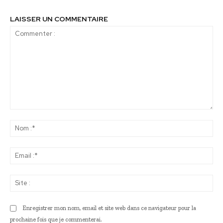
LAISSER UN COMMENTAIRE
Commenter
:
No
:*
Ema
:*
Sit
:
Enregistrer mon nom, email et site web dans ce navigateur pour la
prochaine fois que je commenterai.