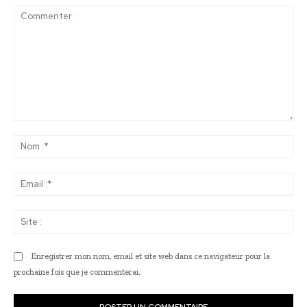
Commenter
:
No
:*
Ema
:*
Sit
:
Enregistrer mon nom, email et site web dans ce navigateur pour la
prochaine fois que je commenterai.