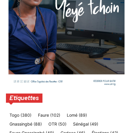
Etiquettes
Togo
(380)
Faure
(102)
Lomé
(89)
Gnassingbé
(88)
OTR
(50)
Sénégal
(49)
Faure Gnassingbé
(49)
Cedeao
(46)
Élections
(42)