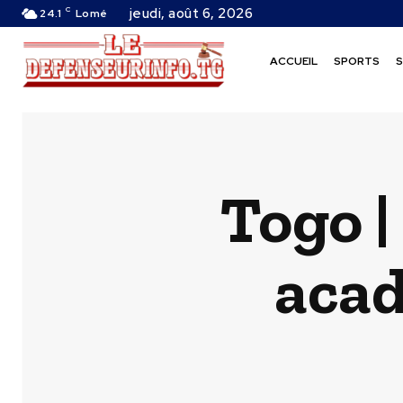
C
jeudi, août 6, 2026
24.1
Lomé
ACCUEIL
SPORTS
S
Togo |
aca