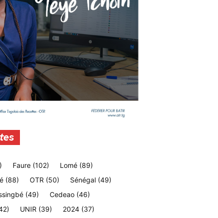
tes
)
Faure
(102)
Lomé
(89)
é
(88)
OTR
(50)
Sénégal
(49)
ssingbé
(49)
Cedeao
(46)
42)
UNIR
(39)
2024
(37)