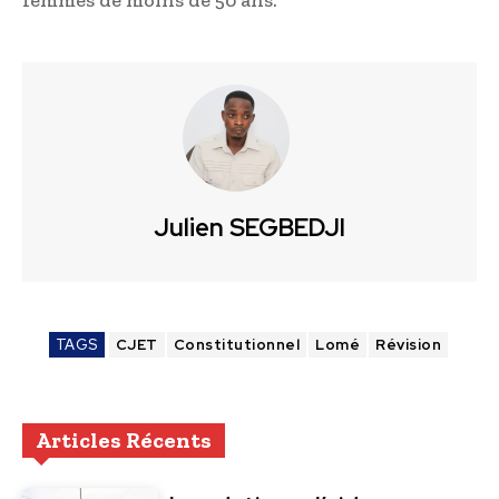
femmes de moins de 50 ans.
Julien SEGBEDJI
TAGS
CJET
Constitutionnel
Lomé
Révision
Articles Récents