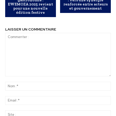
gastronomie :
: vers une synergie
EWEMOZA 2025 revient
renforcée entre acteurs
pour une nouvelle
et gouvernement
édition festive
LAISSER UN COMMENTAIRE
Commenter
:
No
:*
Ema
:*
Sit