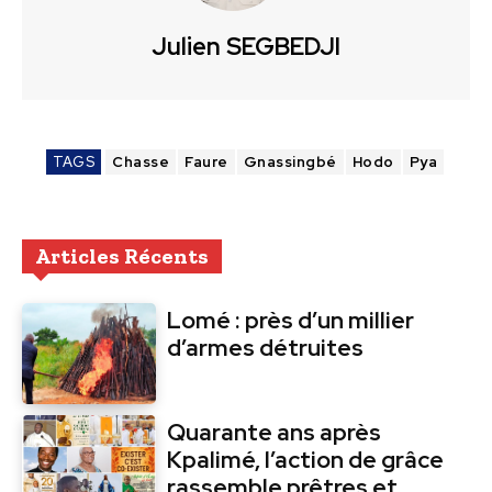
Julien SEGBEDJI
TAGS
Chasse
Faure
Gnassingbé
Hodo
Pya
Articles Récents
Lomé : près d’un millier
d’armes détruites
Quarante ans après
Kpalimé, l’action de grâce
rassemble prêtres et