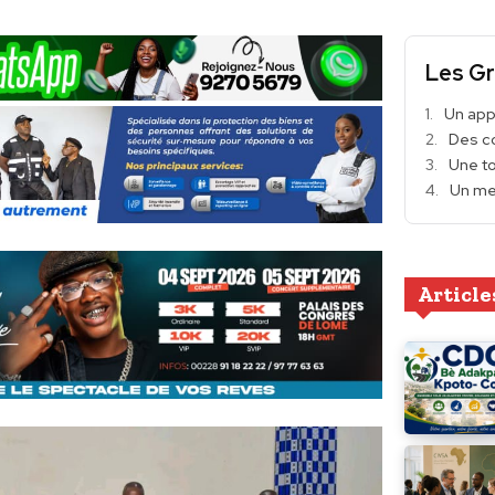
Les Gr
Un app
Des co
Une to
Un me
Article