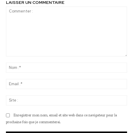
LAISSER UN COMMENTAIRE
Commenter
:
No
:*
Ema
:*
Sit
:
Enregistrer mon nom, email et site web dans ce navigateur pour la
prochaine fois que je commenterai.