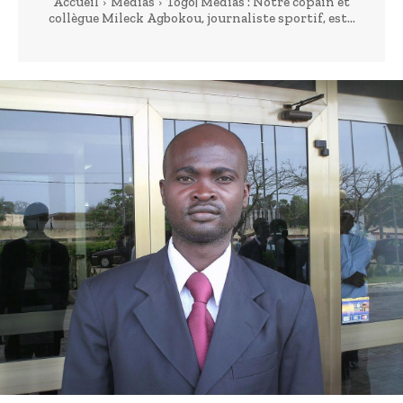
Accueil
Médias
Togo| Médias : Notre copain et
collègue Mileck Agbokou, journaliste sportif, est...