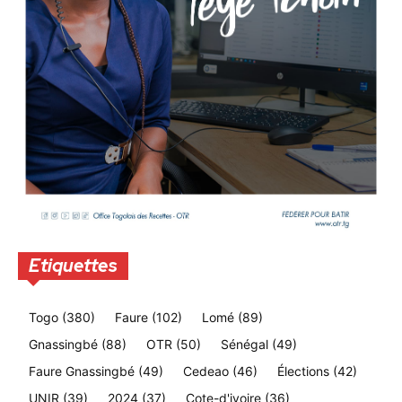
Etiquettes
Togo
(380)
Faure
(102)
Lomé
(89)
Gnassingbé
(88)
OTR
(50)
Sénégal
(49)
Faure Gnassingbé
(49)
Cedeao
(46)
Élections
(42)
UNIR
(39)
2024
(37)
Cote-d'ivoire
(36)