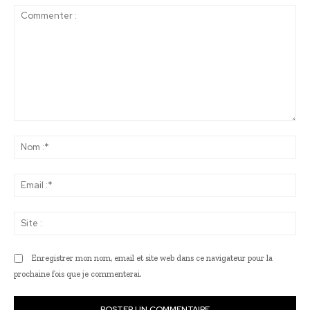
Commenter
:
No
:*
Ema
:*
Sit
:
Enregistrer mon nom, email et site web dans ce navigateur pour la
prochaine fois que je commenterai.