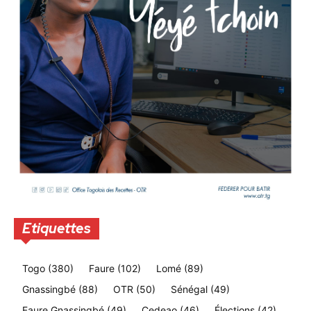
Etiquettes
Togo
(380)
Faure
(102)
Lomé
(89)
Gnassingbé
(88)
OTR
(50)
Sénégal
(49)
Faure Gnassingbé
(49)
Cedeao
(46)
Élections
(42)