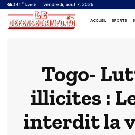
C
vendredi, août 7, 2026
24.1
Lomé
ACCUEIL
SPORTS
S
Togo- Lut
illicites :
interdit la 