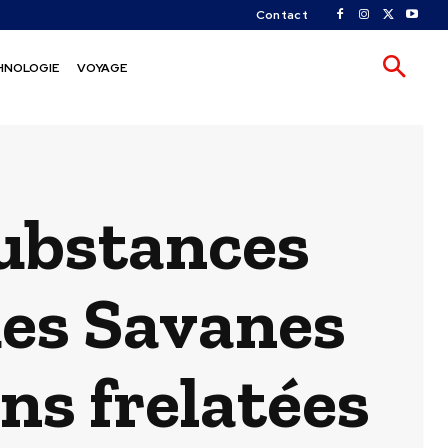
Contact
HNOLOGIE
VOYAGE
substances
 des Savanes
ons frelatées