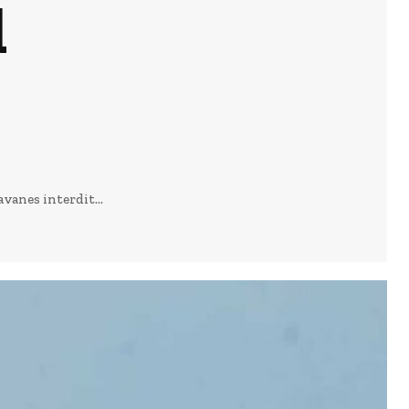
l
avanes interdit...