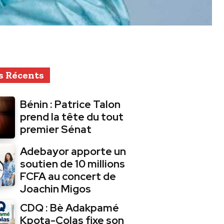
s Récents
Bénin : Patrice Talon
prend la tête du tout
premier Sénat
Adebayor apporte un
soutien de 10 millions
FCFA au concert de
Joachin Migos
CDQ : Bè Adakpamé
Kpota-Colas fixe son