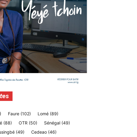
tes
)
Faure
(102)
Lomé
(89)
é
(88)
OTR
(50)
Sénégal
(49)
ssingbé
(49)
Cedeao
(46)