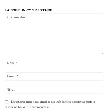
LAISSER UN COMMENTAIRE
Commenter
:
No
:*
Ema
:*
Sit
:
Enregistrer mon nom, email et site web dans ce navigateur pour la
prochaine fois que je commenterai.