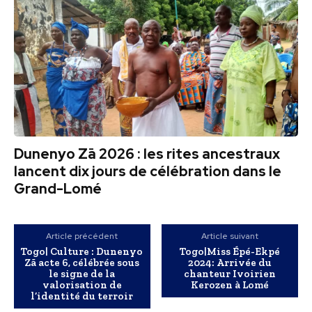
Dunenyo Zā 2026 : les rites ancestraux
lancent dix jours de célébration dans le
Grand-Lomé
Article précédent
Article suivant
Togo| Culture : Dunenyo
Togo|Miss Épé-Ekpé
Zã acte 6, célébrée sous
2024: Arrivée du
le signe de la
chanteur Ivoirien
valorisation de
Kerozen à Lomé
l’identité du terroir