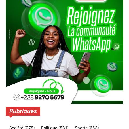
Rubriques
Société
(978)
Politique
(881)
Sports
(653)