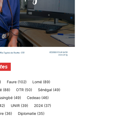
tes
)
Faure
(102)
Lomé
(89)
é
(88)
OTR
(50)
Sénégal
(49)
ssingbé
(49)
Cedeao
(46)
42)
UNIR
(39)
2024
(37)
ire
(36)
Diplomatie
(35)