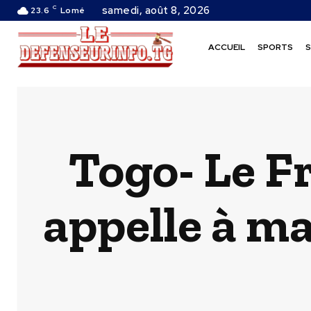
C
samedi, août 8, 2026
23.6
Lomé
ACCUEIL
SPORTS
S
Togo- Le F
appelle à ma