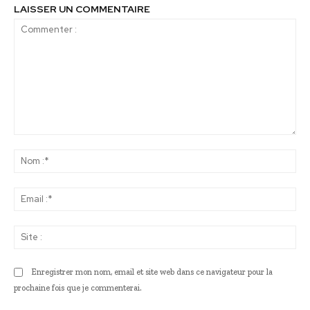
LAISSER UN COMMENTAIRE
Commenter
:
No
:*
Ema
:*
Sit
:
Enregistrer mon nom, email et site web dans ce navigateur pour la
prochaine fois que je commenterai.