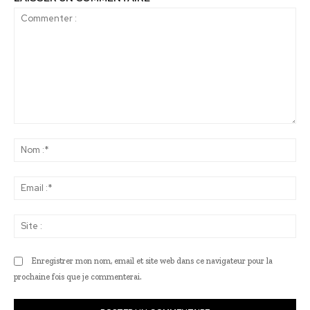
Commenter
:
No
:*
Ema
:*
Sit
:
Enregistrer mon nom, email et site web dans ce navigateur pour la
prochaine fois que je commenterai.