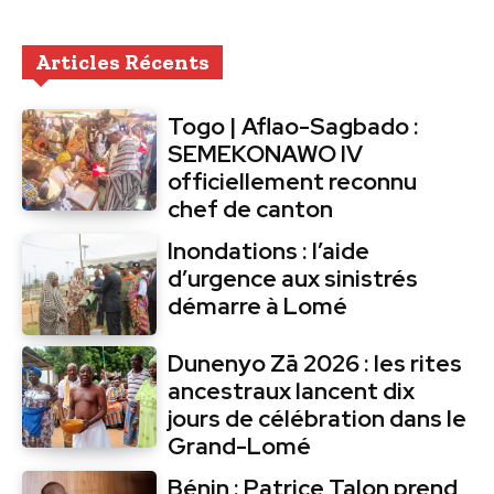
Articles Récents
Togo | Aflao-Sagbado :
SEMEKONAWO IV
officiellement reconnu
chef de canton
Inondations : l’aide
d’urgence aux sinistrés
démarre à Lomé
Dunenyo Zā 2026 : les rites
ancestraux lancent dix
jours de célébration dans le
Grand-Lomé
Bénin : Patrice Talon prend