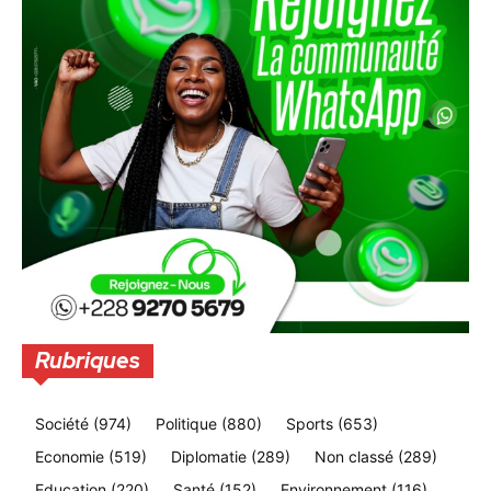
Rubriques
Société
(974)
Politique
(880)
Sports
(653)
Economie
(519)
Diplomatie
(289)
Non classé
(289)
Education
(220)
Santé
(152)
Environnement
(116)