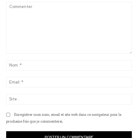
Commenter
:
No
:*
Ema
:*
Sit
:
Enregistrer mon nom, email et site web dans ce navigateur pour la
prochaine fois que je commenterai.