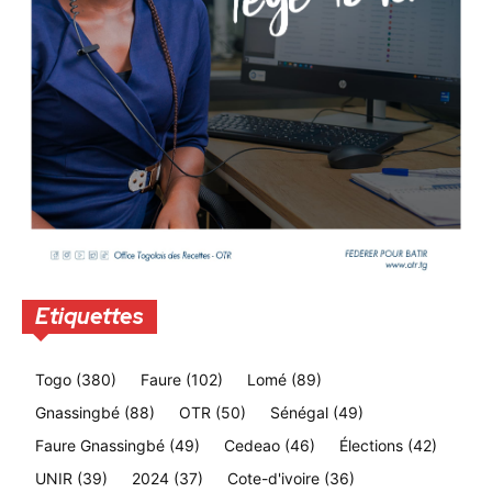
Etiquettes
Togo
(380)
Faure
(102)
Lomé
(89)
Gnassingbé
(88)
OTR
(50)
Sénégal
(49)
Faure Gnassingbé
(49)
Cedeao
(46)
Élections
(42)
UNIR
(39)
2024
(37)
Cote-d'ivoire
(36)