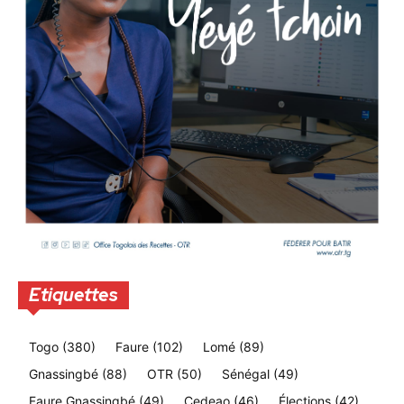
Etiquettes
Togo
(380)
Faure
(102)
Lomé
(89)
Gnassingbé
(88)
OTR
(50)
Sénégal
(49)
Faure Gnassingbé
(49)
Cedeao
(46)
Élections
(42)