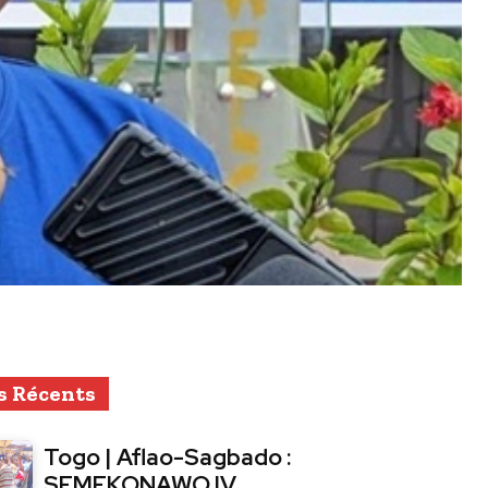
s Récents
Togo | Aflao-Sagbado :
SEMEKONAWO IV