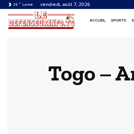
C
vendredi, août 7, 2026
25
Lomé
ACCUEIL
SPORTS
S
Togo – A