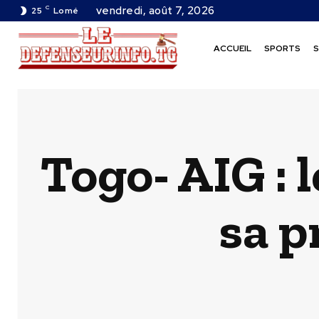
C
vendredi, août 7, 2026
25
Lomé
ACCUEIL
SPORTS
S
Togo- AIG : 
sa p