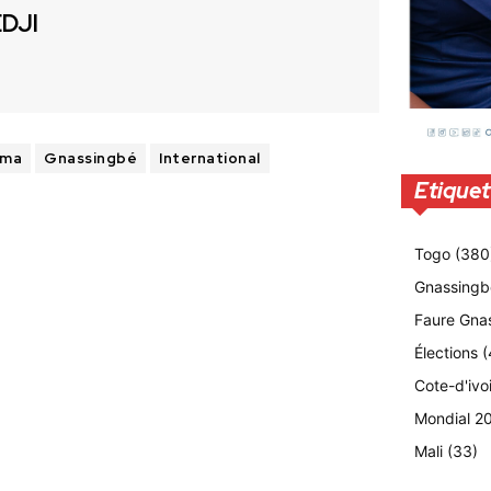
EDJI
éma
Gnassingbé
International
Etiquet
Togo
(380
Gnassingb
Faure Gna
Élections
(
Cote-d'ivo
Mondial 2
Mali
(33)