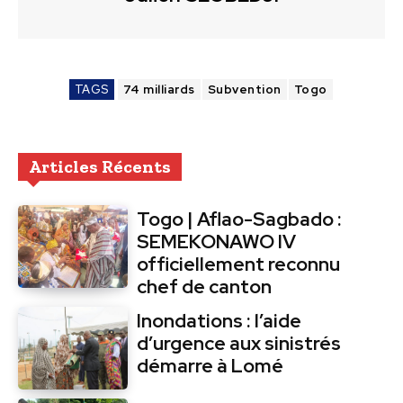
TAGS
74 milliards
Subvention
Togo
Articles Récents
Togo | Aflao-Sagbado :
SEMEKONAWO IV
officiellement reconnu
chef de canton
Inondations : l’aide
d’urgence aux sinistrés
démarre à Lomé