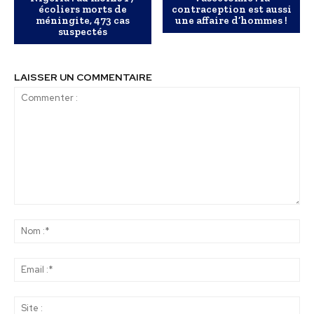
écoliers morts de
contraception est aussi
méningite, 473 cas
une affaire d’hommes !
suspectés
LAISSER UN COMMENTAIRE
Commenter
:
No
:*
Ema
:*
Sit