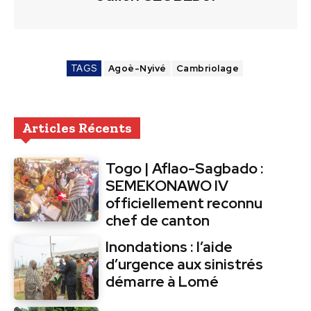
TAGS
Agoè-Nyivé
Cambriolage
Articles Récents
Togo | Aflao-Sagbado :
SEMEKONAWO IV
officiellement reconnu
chef de canton
Inondations : l’aide
d’urgence aux sinistrés
démarre à Lomé