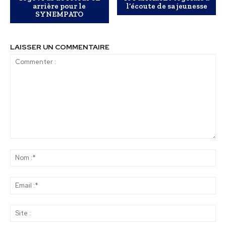
arrière pour le
l’écoute de sa jeunesse
SYNEMPATO
LAISSER UN COMMENTAIRE
Commenter
:
No
:*
Ema
:*
Sit
: