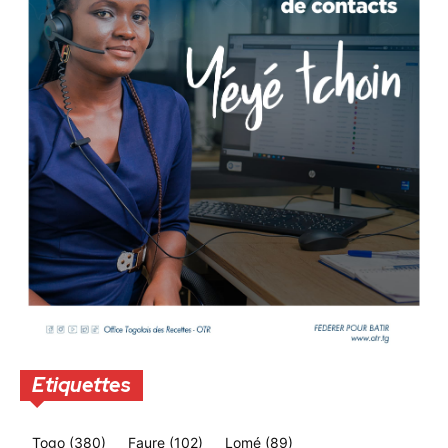
Etiquettes
Togo
(380)
Faure
(102)
Lomé
(89)