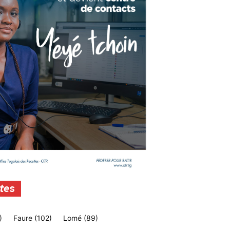
tes
)
Faure
(102)
Lomé
(89)