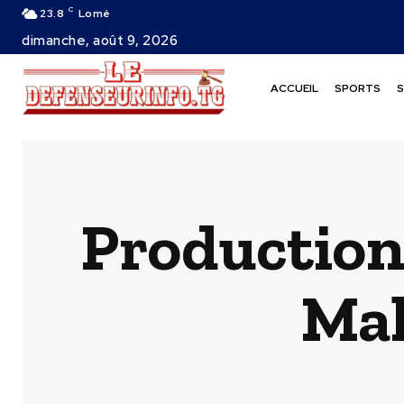
C
23.8
Lomé
dimanche, août 9, 2026
ACCUEIL
SPORTS
S
Production 
Mal