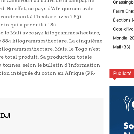
r le Cameroun au cours de la campagne
Gnassingb
rd. En effet, ce pays d’Afrique centrale
Faure Gna
 rendement à l’hectare avec 1 631
Élections
(
in qui a produit 1 180
Cote-d'ivo
e le Mali avec 972 kilogrammes/hectare,
Mondial 2
ise 884 kilogrammes/hectare. La cinquième
Mali
(33)
 kilogrammes/hectare. Mais, le Togo n’est
 total produit. Sa production totale
9 tonnes, selon le bulletin d’information
on intégrée du coton en Afrique (PR-
Publicité
EDJI