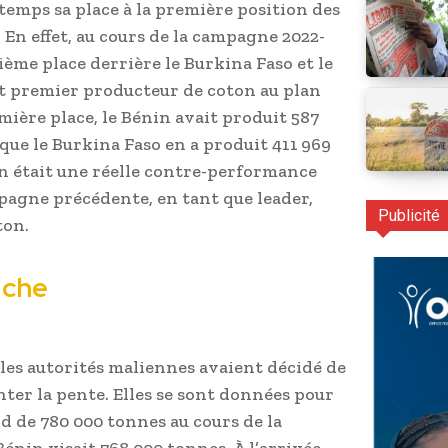
temps sa place à la première position des
 En effet, au cours de la campagne 2022-
sième place derrière le Burkina Faso et le
t premier producteur de coton au plan
emière place, le Bénin avait produit 587
que le Burkina Faso en a produit 411 969
on était une réelle contre-performance
mpagne précédente, en tant que leader,
Publicité
ton.
uche
 les autorités maliennes avaient décidé de
er la pente. Elles se sont données pour
rd de 780 000 tonnes au cours de la
nin visait 768 000 tonnes. À l’arrivée,