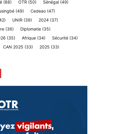
é
(88)
OTR
(50)
Sénégal
(49)
ssingbé
(49)
Cedeao
(47)
42)
UNIR
(39)
2024
(37)
ire
(36)
Diplomatie
(35)
026
(35)
Afrique
(34)
Sécurité
(34)
CAN 2025
(33)
2025
(33)