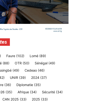
tes
)
Faure
(102)
Lomé
(89)
é
(88)
OTR
(50)
Sénégal
(49)
ssingbé
(49)
Cedeao
(46)
42)
UNIR
(39)
2024
(37)
ire
(36)
Diplomatie
(35)
026
(35)
Afrique
(34)
Sécurité
(34)
CAN 2025
(33)
2025
(33)