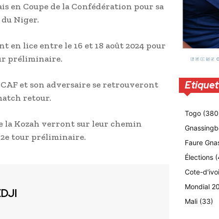
ais en Coupe de la Confédération pour sa
 du Niger.
t en lice entre le 16 et 18 août 2024 pour
ur préliminaire.
Etiquet
 CAF et son adversaire se retrouveront
match retour.
Togo
(380
 de la Kozah verront sur leur chemin
Gnassingb
2e tour préliminaire.
Faure Gna
Élections
(
Cote-d'ivo
Mondial 2
EDJI
Mali
(33)