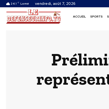
C
vendredi, août 7, 2026
24.1
Lomé
ACCUEIL
SPORTS
S
Prélimi
représent