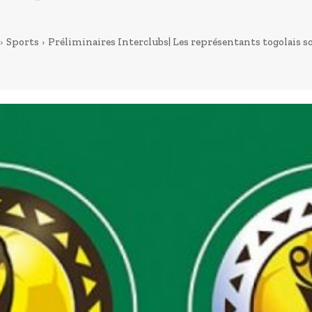
Sports
Préliminaires Interclubs| Les représentants togolais so