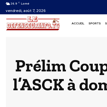
C
26.9
Lomé
vendredi, août 7, 2026
ACCUEIL
SPORTS
S
Prélim Coup
l’ASCK à do