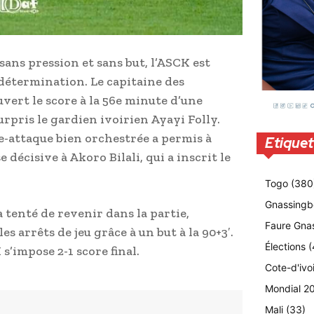
ans pression et sans but, l’ASCK est
 détermination. Le capitaine des
ert le score à la 56e minute d’une
rpris le gardien ivoirien Ayayi Folly.
e-attaque bien orchestrée a permis à
Etiquet
décisive à Akoro Bilali, qui a inscrit le
Togo
(380
Gnassingb
 tenté de revenir dans la partie,
Faure Gna
es arrêts de jeu grâce à un but à la 90+3′.
Élections
(
s’impose 2-1 score final.
Cote-d'ivo
Mondial 2
Mali
(33)