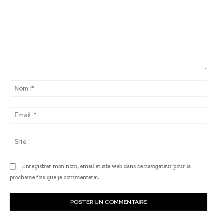
Commenter
:
No
:*
Ema
:*
Sit
:
Enregistrer mon nom, email et site web dans ce navigateur pour la
prochaine fois que je commenterai.