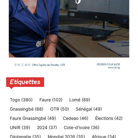
Etiquettes
Togo
(380)
Faure
(102)
Lomé
(89)
Gnassingbé
(88)
OTR
(50)
Sénégal
(49)
Faure Gnassingbé
(49)
Cedeao
(46)
Élections
(42)
UNIR
(39)
2024
(37)
Cote-d'ivoire
(36)
Diplomatie
(35)
Mondial 2026
(35)
Afrique
(34)