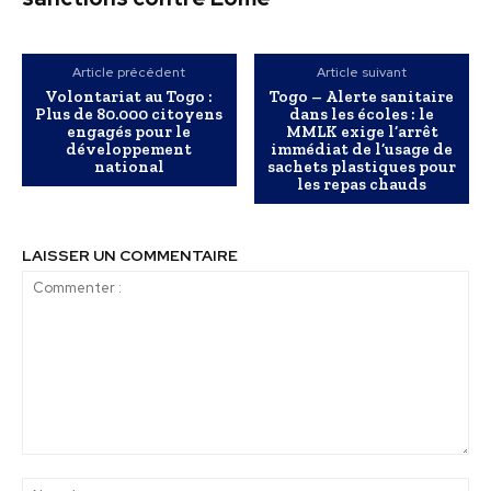
Article précédent
Article suivant
Volontariat au Togo :
Togo – Alerte sanitaire
Plus de 80.000 citoyens
dans les écoles : le
engagés pour le
MMLK exige l’arrêt
développement
immédiat de l’usage de
national
sachets plastiques pour
les repas chauds
LAISSER UN COMMENTAIRE
Commenter
:
No