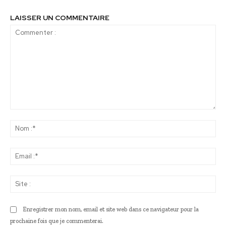
LAISSER UN COMMENTAIRE
Commenter
:
No
:*
Ema
:*
Sit
:
Enregistrer mon nom, email et site web dans ce navigateur pour la
prochaine fois que je commenterai.