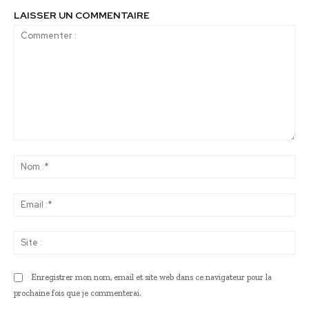
LAISSER UN COMMENTAIRE
Commenter
:
No
:*
Ema
:*
Sit
:
Enregistrer mon nom, email et site web dans ce navigateur pour la
prochaine fois que je commenterai.